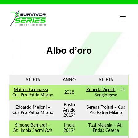
T
o
g
g
l
e
Albo d’oro
n
a
v
i
g
a
ATLETA
ANNO
ATLETA
t
i
Matteo Geninazza
–
Roberta Vignati
– Us
o
2018
Cus Pro Patria Milano
Sangiorgese
n
Busto
Edoardo Melloni
–
Serena Troiani
– Cus
Arsizio
Cus Pro Patria Milano
Pro Patria Milano
2019
*
Simone Bernardi
–
Imola
Tizzi Melania
– Atl.
Atl. Imola Sacmi Avis
2019
*
Endas Cesena