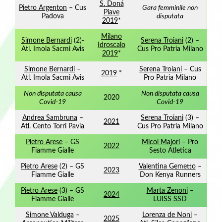
S. Doná
Pietro Argenton
– Cus
Gara femminile non
Piave
Padova
disputata
2019
*
Milano
Simone Bernardi
(2)-
Serena Troiani
(2) –
Idroscalo
Atl. Imola Sacmi Avis
Cus Pro Patria Milano
2019
*
Simone Bernardi
–
Serena Troiani
– Cus
2019
*
Atl. Imola Sacmi Avis
Pro Patria Milano
Non disputata causa
Non disputata causa
2020
Covid-19
Covid-19
Andrea Sambruna
–
Serena Troiani
(3) –
2021
Atl. Cento Torri Pavia
Cus Pro Patria Milano
Pietro Arese
– GS
Micol Majori
– Pro
2022
Fiamme Gialle
Sesto Atletica
Pietro Arese
(2) – GS
Valentina Gemetto
–
2023
Fiamme Gialle
Don Kenya Runners
Pietro Arese
(3) – GS
Marta Zenoni
–
2024
Fiamme Gialle
LUISS SSD
Simone Valduga
–
Lorenza de Noni
–
2025