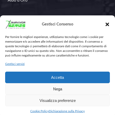
Albo d’Oro
Contatti
Gestisci Consenso
Per fornire le migliori esperienze, utilizziamo tecnologie come i cookie per
348.671.1368
memorizzare e/o accedere alle informazioni del dispositivo. Il consenso a
info@survivorseriescross.run
queste tecnologie ci permetterà di elaborare dati come il comportamento di
navigazione o ID unici su questo sito. Non acconsentire o ritirare il consenso
può influire negativamente su alcune caratteristiche e funzioni.
Gestisci servizi
Accetta
Nega
Visualizza preferenze
2026 © Survivor Series - All Rights Reserved
Cookie Policy
Dichiarazione sulla Privacy
Cookie Policy
Dichiarazione sulla Privacy