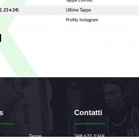
Tappa Esordio
2, 23 e 24)
Ultima Tappa
Profilo Instagram
I
s
Contatti
Tappe
348.671.1368