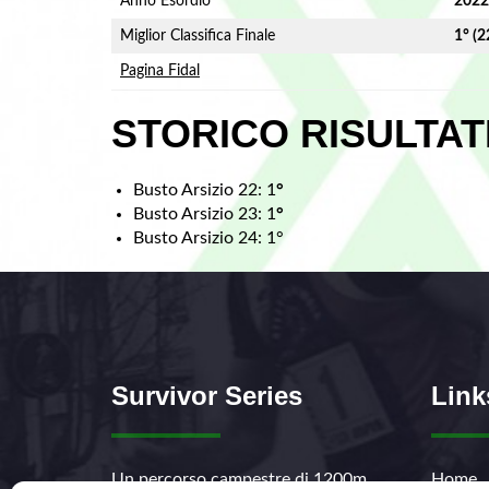
Anno Esordio
2022
Miglior Classifica Finale
1° (2
Pagina Fidal
STORICO RISULTAT
Busto Arsizio 22: 1
°
Busto Arsizio 23: 1
°
Busto Arsizio 24: 1°
Survivor Series
Link
Un percorso campestre di 1200m,
Home