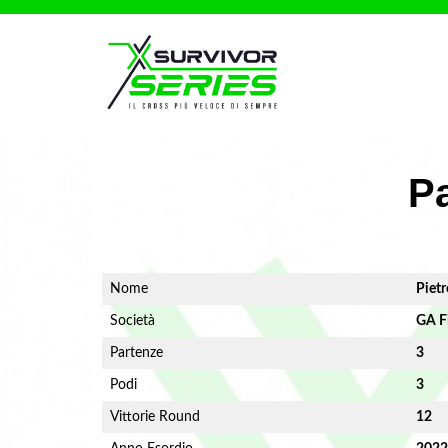
Pa
Nome
Pietr
Società
GA F
Partenze
3
Podi
3
Vittorie Round
12