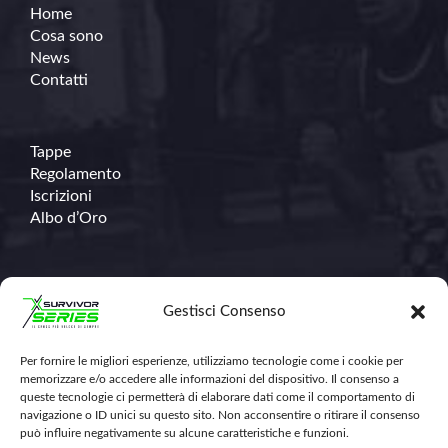
Home
Cosa sono
News
Contatti
Tappe
Regolamento
Iscrizioni
Albo d’Oro
Contatti
Gestisci Consenso
Per fornire le migliori esperienze, utilizziamo tecnologie come i cookie per
348.671.1368
memorizzare e/o accedere alle informazioni del dispositivo. Il consenso a
info@survivorseriescross.run
queste tecnologie ci permetterà di elaborare dati come il comportamento di
navigazione o ID unici su questo sito. Non acconsentire o ritirare il consenso
può influire negativamente su alcune caratteristiche e funzioni.