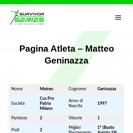
T
o
g
g
l
e
Pagina Atleta – Matteo
n
a
Geninazza
v
i
g
a
t
i
o
Nome
Matteo
Cognome
Geninazza
n
Cus Pro
Anno di
Società
Patria
1997
Nascita
Milano
Partenze
2
Vittorie
1
Miglior
1° (Busto
Podi
2
Piazzamento
Arsizio 18)