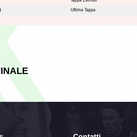
Tappa Esordio
)
Ultima Tappa
FINALE
s
Contatti