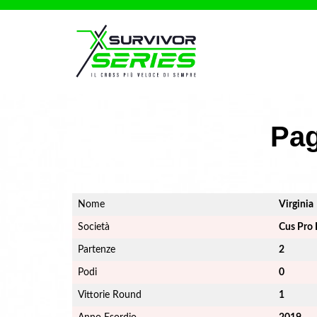
Pag
Nome
Virginia
Società
Cus Pro 
Partenze
2
Podi
0
Vittorie Round
1