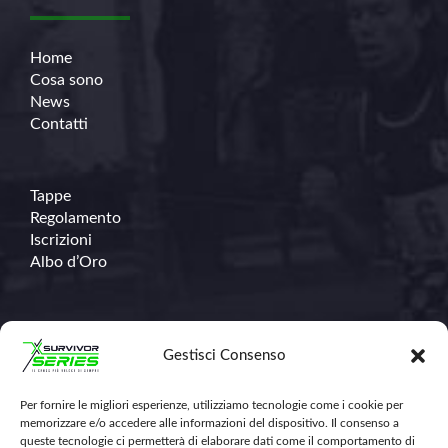
Home
Cosa sono
News
Contatti
Tappe
Regolamento
Iscrizioni
Albo d’Oro
Contatti
Gestisci Consenso
Per fornire le migliori esperienze, utilizziamo tecnologie come i cookie per
348.671.1368
memorizzare e/o accedere alle informazioni del dispositivo. Il consenso a
info@survivorseriescross.run
queste tecnologie ci permetterà di elaborare dati come il comportamento di