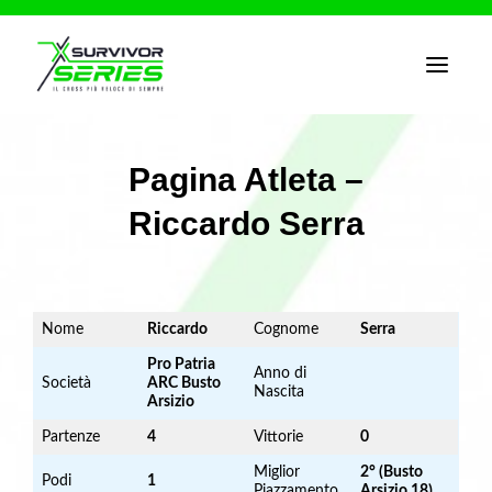
T
o
g
g
l
e
Pagina Atleta –
n
a
Riccardo Serra
v
i
g
a
t
i
o
Nome
Riccardo
Cognome
Serra
n
Pro Patria
Anno di
Società
ARC Busto
Nascita
Arsizio
Partenze
4
Vittorie
0
Miglior
2° (Busto
Podi
1
Piazzamento
Arsizio 18)