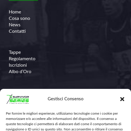
Home
Cosa sono
News
Contatti
Tappe
Regolamento
Iscrizioni
Albo d’Oro
Contatti
Gestisci Consenso
Per fornire le migliori esperienze, utilizziamo tecnologie come i cookie per
348.671.1368
memorizzare e/o accedere alle informazioni del dispositivo. Il consenso a
info@survivorseriescross.run
queste tecnologie ci permetterà di elaborare dati come il comportamento di
navigazione o ID unici su questo sito. Non acconsentire o ritirare il consenso