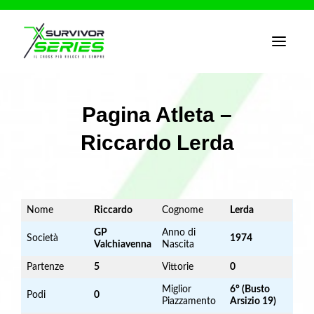
T
o
g
g
l
e
Pagina Atleta –
n
a
Riccardo Lerda
v
i
g
a
t
i
o
Nome
Riccardo
Cognome
Lerda
n
GP
Anno di
Società
1974
Valchiavenna
Nascita
Partenze
5
Vittorie
0
Miglior
6° (Busto
Podi
0
Piazzamento
Arsizio 19)