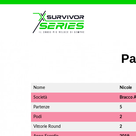
Pa
Nome
Nicole
Società
Bracco A
Partenze
5
Podi
2
Vittorie Round
2