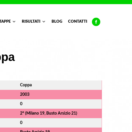
TAPPE
RISULTATI
BLOG
CONTATTI
ppa
Coppa
2003
0
2° (Milano 19, Busto Arsizio 21)
0