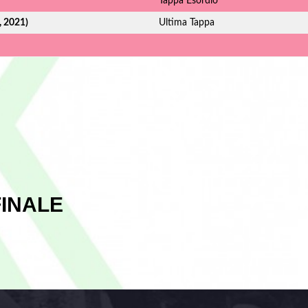
Tappa Esordio
, 2021)
Ultima Tappa
FINALE