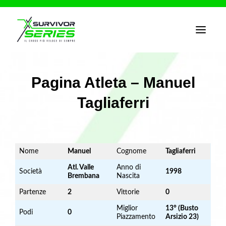
T
o
g
g
l
e
Pagina Atleta – Manuel
n
a
Tagliaferri
v
i
g
a
t
i
o
Nome
Manuel
Cognome
Tagliaferri
n
Atl. Valle
Anno di
Società
1998
Brembana
Nascita
Partenze
2
Vittorie
0
Miglior
13° (Busto
Podi
0
Piazzamento
Arsizio 23)