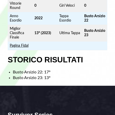
Vittorie
0
Giri Veloci
0
Round
Anno
Tappa
Busto Arsizio
2022
Esordio
Esordio
22
Miglior
Busto Arsizio
Classifica
13° (2023)
Ultima Tappa
23
Finale
Pagina Fidal
STORICO RISULTATI
Busto Arsizio 22: 17°
Busto Arsizio 23: 13°
Survivor Series