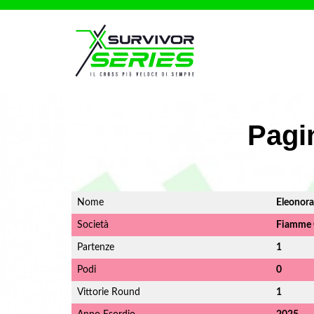
Pagi
Nome
Eleonora
Società
Fiamme G
Partenze
1
Podi
0
Vittorie Round
1