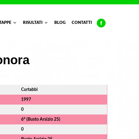
TAPPE
RISULTATI
BLOG
CONTATTI
onora
Curtabbi
1997
0
6° (Busto Arsizio 25)
0