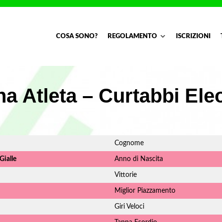
COSA SONO?
REGOLAMENTO
ISCRIZIONI
na Atleta – Curtabbi Ele
Cognome
ialle
Anno di Nascita
Vittorie
Miglior Piazzamento
Giri Veloci