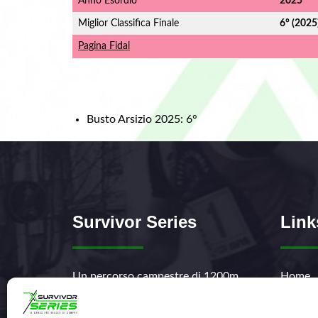
Anno Esordio
2025
Miglior Classifica Finale
6° (2025
Pagina Fidal
Busto Arsizio 2025: 6°
Survivor Series
Link
Un percorso campestre di 1200m,
Home
quattro turni, fango e acido lattico.
Cosa s
Saprai domare questi elementi?
News