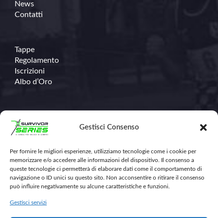
News
Contatti
Tappe
Regolamento
Iscrizioni
Albo d’Oro
Contatti
Gestisci Consenso
Per fornire le migliori esperienze, utilizziamo tecnologie come i cookie per
348.671.1368
memorizzare e/o accedere alle informazioni del dispositivo. Il consenso a
info@survivorseriescross.run
queste tecnologie ci permetterà di elaborare dati come il comportamento di
navigazione o ID unici su questo sito. Non acconsentire o ritirare il consenso
può influire negativamente su alcune caratteristiche e funzioni.
Gestisci servizi