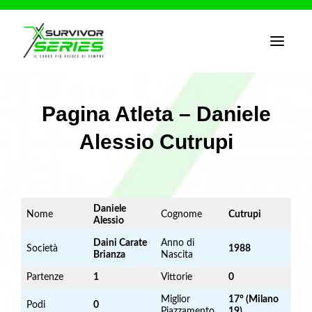
T
o
g
g
l
e
Pagina Atleta – Daniele
n
a
Alessio Cutrupi
v
i
g
a
t
i
o
Daniele
Nome
Cognome
Cutrupi
n
Alessio
Daini Carate
Anno di
Società
1988
Brianza
Nascita
Partenze
1
Vittorie
0
Miglior
17° (Milano
Podi
0
Piazzamento
19)