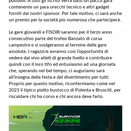
possibili. A tutti gli iscritti verrà dato un pacco gara
contenente un para orecchi tecnico e altri gadget
forniti dai nostri sponsor. Per tale motivo, ci sarà anche
un premio per la società più numerosa che parteciperà.
Le gare giovanili e FISDIR saranno per il terzo anno
consecutivo parte del trofeo Banzato di corsa
campestre e si svolgeranno al termine delle gare
assolute. I ragazzi/e avranno così l’opportunità di
vedere dal vivo atleti di grande livello e contribuire
quindi con il loro tifo ed entusiasmo ad una giornata
che, sperando nel bel tempo, ci auguriamo sarà
all’insegna della festa e del divertimento per tutti.
Proprio per questo motivo, riconfermiamo come nel
2023 il tipico piatto bustocco di Polenta e Bruscitt, per
riscaldare chi ha corso e chi ancora deve farlo.