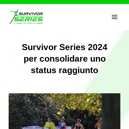
T
o
g
g
l
e
Survivor Series 2024
n
a
per consolidare uno
v
i
g
status raggiunto
a
t
i
o
n