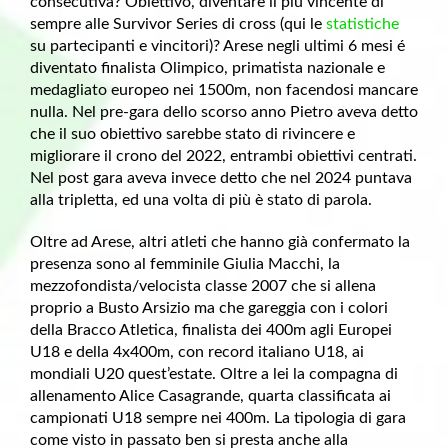
consecutiva? Obiettivo, diventare il più vincente di
sempre alle Survivor Series di cross (qui le
statistiche
su partecipanti e vincitori)? Arese negli ultimi 6 mesi é
diventato finalista Olimpico, primatista nazionale e
medagliato europeo nei 1500m, non facendosi mancare
nulla. Nel pre-gara dello scorso anno Pietro aveva detto
che il suo obiettivo sarebbe stato di rivincere e
migliorare il crono del 2022, entrambi obiettivi centrati.
Nel post gara aveva invece detto che nel 2024 puntava
alla tripletta, ed una volta di più è stato di parola.
Oltre ad Arese, altri atleti che hanno già confermato la
presenza sono al femminile Giulia Macchi, la
mezzofondista/velocista classe 2007 che si allena
proprio a Busto Arsizio ma che gareggia con i colori
della Bracco Atletica, finalista dei 400m agli Europei
U18 e della 4x400m, con record italiano U18, ai
mondiali U20 quest’estate. Oltre a lei la compagna di
allenamento Alice Casagrande, quarta classificata ai
campionati U18 sempre nei 400m. La tipologia di gara
come visto in passato ben si presta anche alla